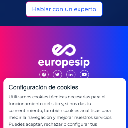
Hablar con un experto
Configuración de cookies
Utilizamos cookies técnicas necesarias para el
Oficina:
funcionamiento del sitio y, si nos das tu
C/ de la Mancha 1
28823 - Coslada, Madrid
consentimiento, también cookies analíticas para
+34 91 673 32 32
medir la navegación y mejorar nuestros servicios.
Horario:
Puedes aceptar, rechazar o configurar tus