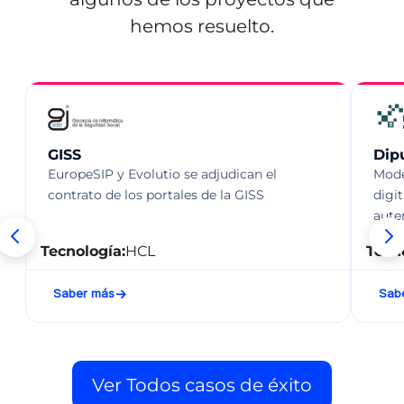
hemos resuelto.
GISS
Dip
EuropeSIP y Evolutio se adjudican el
Mode
contrato de los portales de la GISS
digi
aute
Tecnología:
HCL
Tecn
Saber más
Sab
Ver Todos casos de éxito