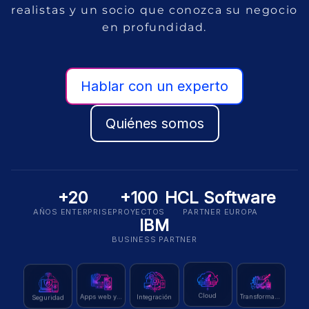
realistas y un socio que conozca su negocio
en profundidad.
Hablar con un experto
Quiénes somos
+20
+100
HCL Software
AÑOS ENTERPRISE
PROYECTOS
PARTNER EUROPA
IBM
BUSINESS PARTNER
Seguridad
Cloud
Integración
Transformación
Apps web y móvil