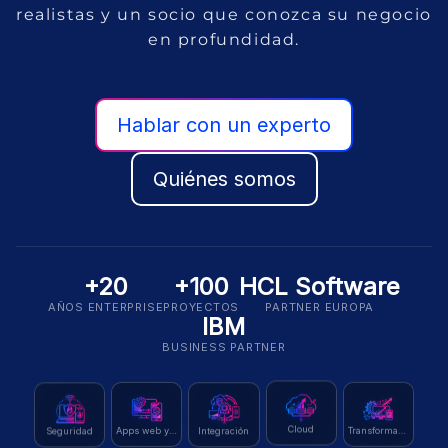
realistas y un socio que conozca su negocio
en profundidad.
Hablar con un experto
Quiénes somos
+20
+100
HCL Software
AÑOS ENTERPRISE
PROYECTOS
PARTNER EUROPA
IBM
BUSINESS PARTNER
Seguridad
Cloud
Integración
Transformación
Apps web y móvil