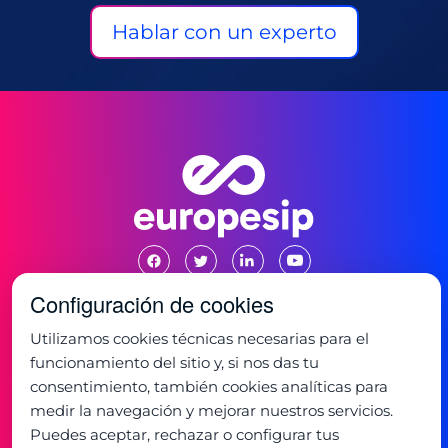
Hablar con un experto
Configuración de cookies
Utilizamos cookies técnicas necesarias para el
Oficina:
funcionamiento del sitio y, si nos das tu
C/ de la Mancha 1
28823 - Coslada, Madrid
consentimiento, también cookies analíticas para
+34 91 673 32 32
medir la navegación y mejorar nuestros servicios.
Horario:
Puedes aceptar, rechazar o configurar tus