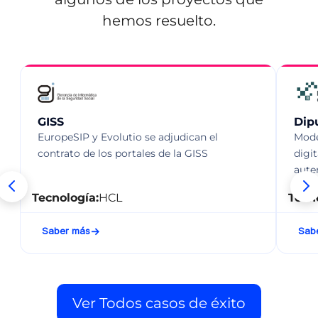
hemos resuelto.
GISS
Dip
EuropeSIP y Evolutio se adjudican el
Mode
contrato de los portales de la GISS
digi
aute
Tecnología:
HCL
Tecn
Saber más
Sab
Ver Todos casos de éxito