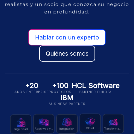
realistas y un socio que conozca su negocio
en profundidad.
Hablar con un experto
Quiénes somos
+20
+100
HCL Software
AÑOS ENTERPRISE
PROYECTOS
PARTNER EUROPA
IBM
BUSINESS PARTNER
Seguridad
Cloud
Integración
Transformación
Apps web y móvil