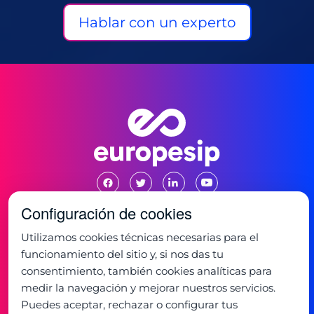
Hablar con un experto
Configuración de cookies
Utilizamos cookies técnicas necesarias para el
Oficina:
funcionamiento del sitio y, si nos das tu
C/ de la Mancha 1
28823 - Coslada, Madrid
consentimiento, también cookies analíticas para
+34 91 673 32 32
medir la navegación y mejorar nuestros servicios.
Horario:
Puedes aceptar, rechazar o configurar tus