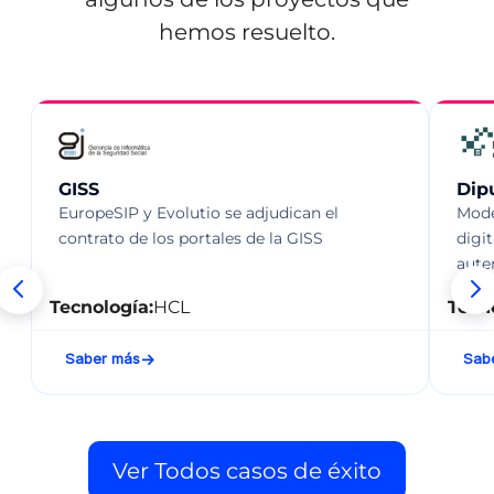
hemos resuelto.
GISS
Dip
EuropeSIP y Evolutio se adjudican el
Mode
contrato de los portales de la GISS
digi
aute
Tecnología:
HCL
Tecn
Saber más
Sab
Ver Todos casos de éxito