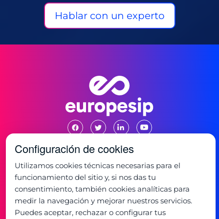
Hablar con un experto
Configuración de cookies
Utilizamos cookies técnicas necesarias para el
Oficina:
funcionamiento del sitio y, si nos das tu
C/ de la Mancha 1
28823 - Coslada, Madrid
consentimiento, también cookies analíticas para
+34 91 673 32 32
medir la navegación y mejorar nuestros servicios.
Horario:
Puedes aceptar, rechazar o configurar tus