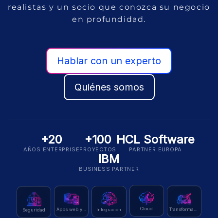
realistas y un socio que conozca su negocio
en profundidad.
Hablar con un experto
Quiénes somos
+20
+100
HCL Software
AÑOS ENTERPRISE
PROYECTOS
PARTNER EUROPA
IBM
BUSINESS PARTNER
Seguridad
Cloud
Integración
Transformación
Apps web y móvil