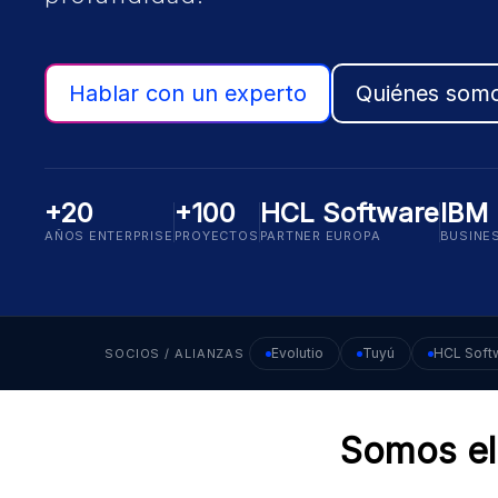
Hablar con un experto
Quiénes som
+20
+100
HCL Software
IBM
AÑOS ENTERPRISE
PROYECTOS
PARTNER EUROPA
BUSINE
Evolutio
Tuyú
HCL Soft
SOCIOS / ALIANZAS
Somos el