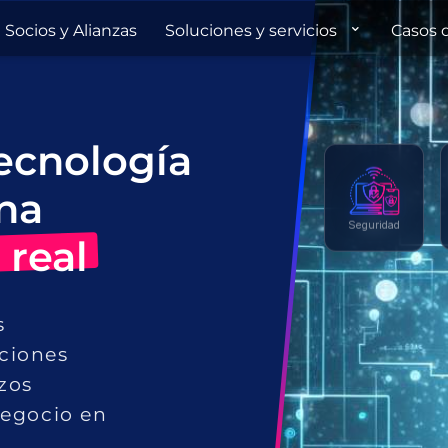
Socios y Alianzas
Soluciones y servicios
Casos 
ecnología
na
Seguridad
 real
s
ciones
zos
negocio en