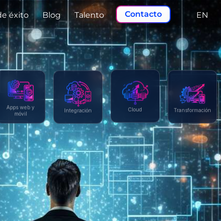
Contacto
de éxito
Blog
Talento
EN
Apps web y
Integración
Transformación
Cloud
móvil