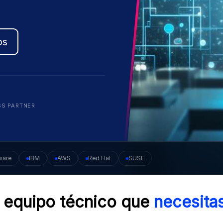
os
SS PARTNER
ware
IBM
AWS
Red Hat
SUSE
 equipo técnico que
necesitas