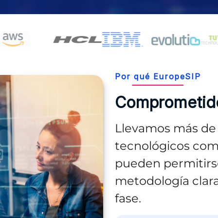
AWS, Red Hat, SUSE, Asterisk, Evolutio y Tuyú.
Por qué EuropeSIP
Comprometid
Llevamos más de 
tecnológicos com
pueden permitirse
metodología clar
fase.