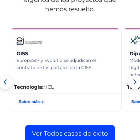
hemos resuelto.
GISS
Dip
EuropeSIP y Evolutio se adjudican el
Mode
contrato de los portales de la GISS
digi
aute
Tecnología:
HCL
Tecn
Saber más
Sab
Ver Todos casos de éxito