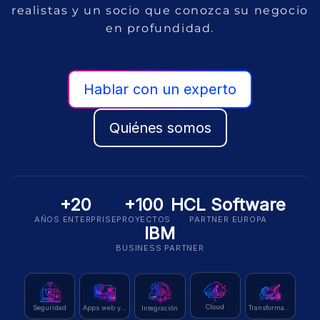
realistas y un socio que conozca su negocio
en profundidad.
Hablar con un experto
Quiénes somos
+20
+100
HCL Software
AÑOS ENTERPRISE
PROYECTOS
PARTNER EUROPA
IBM
BUSINESS PARTNER
Seguridad
Integración
Cloud
Transformación
Apps web y móvil