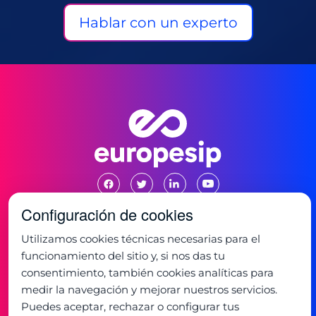
Hablar con un experto
Configuración de cookies
Utilizamos cookies técnicas necesarias para el
Oficina:
funcionamiento del sitio y, si nos das tu
C/ de la Mancha 1
28823 - Coslada, Madrid
consentimiento, también cookies analíticas para
+34 91 673 32 32
medir la navegación y mejorar nuestros servicios.
Horario:
Puedes aceptar, rechazar o configurar tus